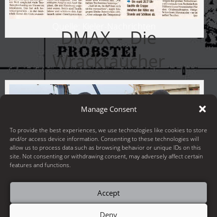
Quelle: Kieler-Nachrichten​
DMAX - Die
Wracktaucher
Manage Consent
To provide the best experiences, we use technologies like cookies to store
and/or access device information. Consenting to these technologies will
allow us to process data such as browsing behavior or unique IDs on this
site. Not consenting or withdrawing consent, may adversely affect certain
features and functions.
Accept
Quelle: DMAX – Die Wracktaucher​
Deny